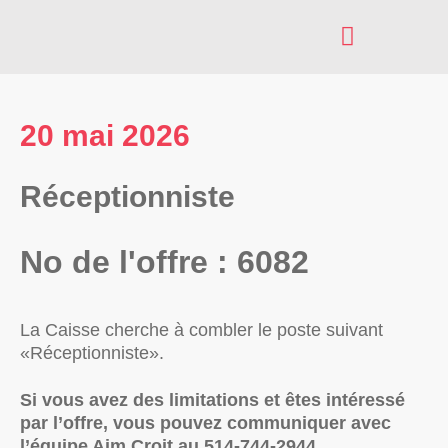
AXES D’INTERVENTION
INSCRIPTION À NOS SERVICES
20 mai 2026
Réceptionniste
No de l'offre : 6082
La Caisse cherche à combler le poste suivant
«Réceptionniste».
Si vous avez des limitations et êtes intéressé
par l’offre, vous pouvez communiquer avec
l’équipe Aim Croit au 514-744-2944.