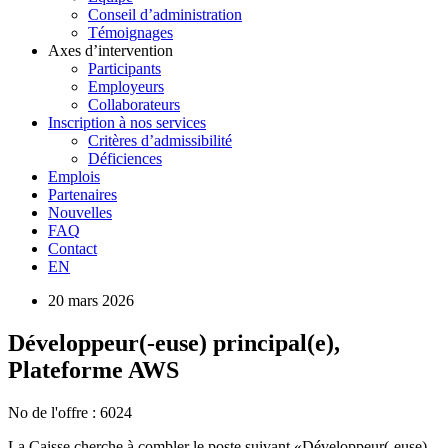
Conseil d’administration
Témoignages
Axes d’intervention
Participants
Employeurs
Collaborateurs
Inscription à nos services
Critères d’admissibilité
Déficiences
Emplois
Partenaires
Nouvelles
FAQ
Contact
EN
20 mars 2026
Développeur(-euse) principal(e),
Plateforme AWS
No de l'offre : 6024
La Caisse cherche à combler le poste suivant «Développeur(-euse)