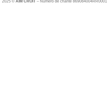
2025 ©
AIM CROIT
– Numéro de charité 869084004RR0001